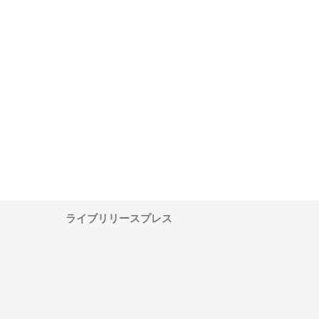
ワインエクスプレスが
安倍紙業株式会社が印刷会社に
株式会社ハクシンが大阪
果物流を支える理由と
選ばれる紙提案力と供給体制
れる公共工事の実績と強
ー待遇
ライブリリースプレス