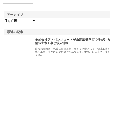
アーカイブ
最近の記事
株式会社アドバンスロードが山形県鶴岡市で手がける
舗装土木工事と求人情報
山形県鶴岡市で地域の道路基盤を支える企業として、舗装工事や
土木工事を手がける専門会社があります。地域住民の生活を支え
る道…
ｎｙ
株式会社アセットイノベーショ
庭楽株式会社が知多半島と三河
株