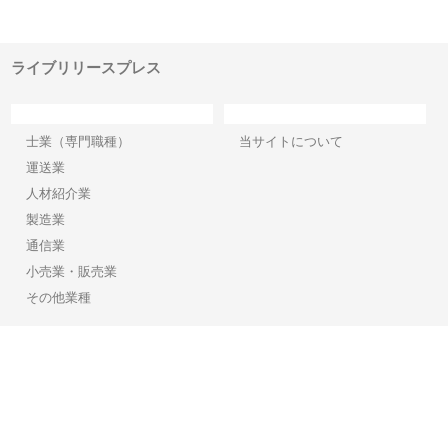
でき
ンのワンルーム投資で始める資
と名古屋で叶える理想の外構空
で
産形成と老後準備
間
ライブリリースプレス
カテゴリー
サイト情報
士業（専門職種）
当サイトについて
運送業
人材紹介業
製造業
通信業
小売業・販売業
その他業種
Copyright©2026【ライブリリースプレス】 All Rights reserved.