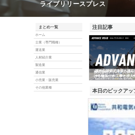
ライブリリースプレス
注目記事
まとめ一覧
ホーム
士業（専門職種）
運送業
人材紹介業
製造業
株式会社アドバンスロー
通信業
ける舗装土木工事と求人
小売業・販売業
その他業種
本日のピックアッ