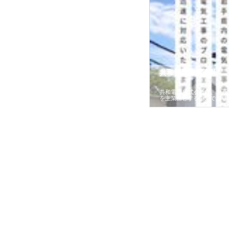
共和電気株式会社
共和電気株式会社は、岩手
を主業務とする企業であり
ワインエクスプレスが
安倍紙業株式会社が印刷会社に
株式会社ハクシンが大阪
果物流を支える理由と
選ばれる紙提案力と供給体制
れる公共工事の実績と強