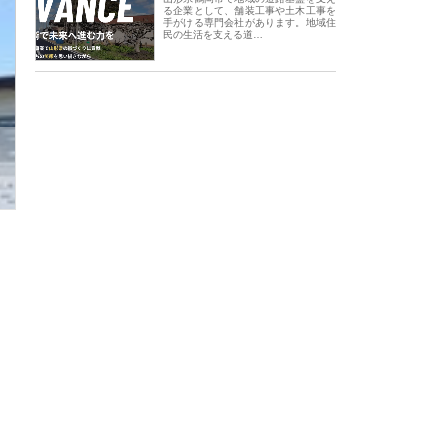
る企業として、舗装工事や土木工事を
手がける専門会社があります。地域住
民の生活を支える道…
会社アセットイノベーショ
庭楽株式会社が知多半島と三河
株式会社ナツハラが
ワンルーム投資で始める資
と名古屋で叶える理想の外構空
で滋賀の暮らしを支