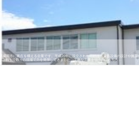
県盛岡市に拠点を構える企業です。平成20年に設立された同社は、電気設備の設計や施工
、これまで数々の現場で力を発揮してきました。丁寧な工事を行うのはもちろ…
で選ば
株式会社翔栄が草津市で担う建
株式会社ＯＮＯｃｏｍｐａｎｙ
株式
み
築基礎工事の現場力と信頼性
が岡山から広域配送を実現でき
ンの