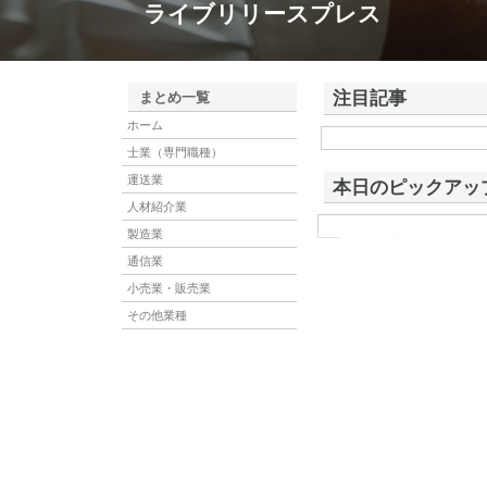
ライブリリースプレス
注目記事
まとめ一覧
ホーム
株式会社アドバンスロー
士業（専門職種）
ける舗装土木工事と求人
運送業
本日のピックアッ
人材紹介業
製造業
東洋相互警備保障株
東洋相互警備保障株式会社
型イベントに特化した会社
通信業
小売業・販売業
その他業種