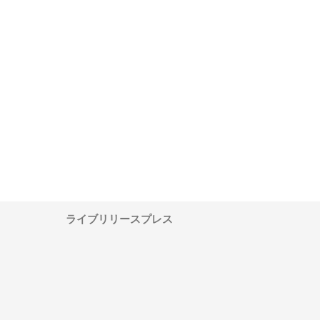
ワインエクスプレスが
安倍紙業株式会社が印刷会社に
株式会社ハクシンが大阪
果物流を支える理由と
選ばれる紙提案力と供給体制
れる公共工事の実績と強
ー待遇
ライブリリースプレス