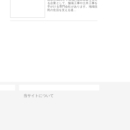
る企業として、舗装工事や土木工事を
手がける専門会社があります。地域住
民の生活を支える道…
会社アセットイノベーショ
庭楽株式会社が知多半島と三河
株式会社ナツハラが
ワンルーム投資で始める資
と名古屋で叶える理想の外構空
で滋賀の暮らしを支
成と老後準備
間
サイト情報
当サイトについて