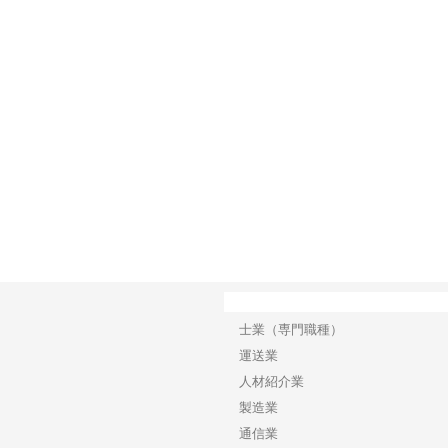
で選ば
株式会社翔栄が草津市で担う建
株式会社ＯＮＯｃｏｍｐａｎｙ
株式
み
築基礎工事の現場力と信頼性
が岡山から広域配送を実現でき
ンの
る理由
産形
カテゴリー
士業（専門職種）
運送業
人材紹介業
製造業
通信業