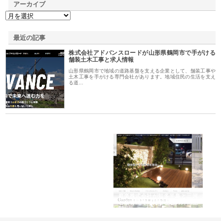
アーカイブ
最近の記事
株式会社アドバンスロードが山形県鶴岡市で手がける
舗装土木工事と求人情報
山形県鶴岡市で地域の道路基盤を支える企業として、舗装工事や
土木工事を手がける専門会社があります。地域住民の生活を支え
る道…
ｎｙ
株式会社アセットイノベーショ
庭楽株式会社が知多半島と三河
株
でき
ンのワンルーム投資で始める資
と名古屋で叶える理想の外構空
で
産形成と老後準備
間