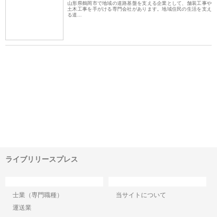
山形県鶴岡市で地域の道路基盤を支える企業として、舗装工事や
土木工事を手がける専門会社があります。地域住民の生活を支え
る道…
ｎｙ
株式会社アセットイノベーショ
庭楽株式会社が知多半島と三河
株
でき
ンのワンルーム投資で始める資
と名古屋で叶える理想の外構空
で
産形成と老後準備
間
ライブリリースプレス
カテゴリー
サイト情報
士業（専門職種）
当サイトについて
運送業