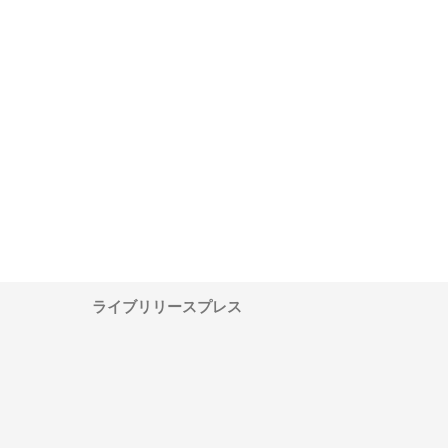
ワインエクスプレスが
安倍紙業株式会社が印刷会社に
株式会社ハクシンが大阪
果物流を支える理由と
選ばれる紙提案力と供給体制
れる公共工事の実績と強
ー待遇
ライブリリースプレス