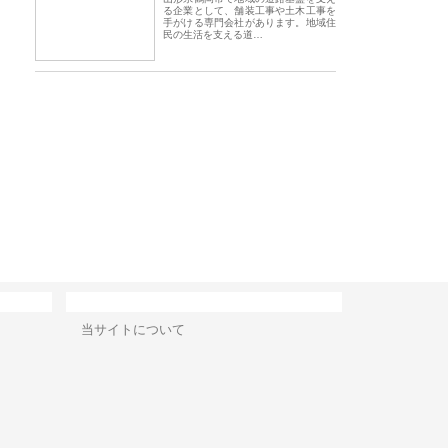
る企業として、舗装工事や土木工事を
手がける専門会社があります。地域住
民の生活を支える道…
会社アセットイノベーショ
庭楽株式会社が知多半島と三河
株式会社ナツハラが
ワンルーム投資で始める資
と名古屋で叶える理想の外構空
で滋賀の暮らしを支
成と老後準備
間
サイト情報
当サイトについて