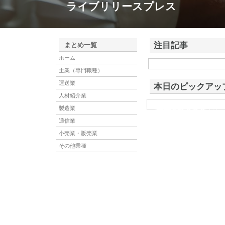
ライブリリースプレス
注目記事
まとめ一覧
ホーム
株式会社アドバンスロー
士業（専門職種）
ける舗装土木工事と求人
運送業
本日のピックアッ
人材紹介業
製造業
株式会社ＳＲＣ
株式会社ＳＲＣは、土地の
社は、平成19年に誕生し
通信業
小売業・販売業
その他業種