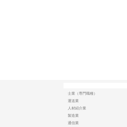
で選ば
株式会社翔栄が草津市で担う建
株式会社ＯＮＯｃｏｍｐａｎｙ
株式
み
築基礎工事の現場力と信頼性
が岡山から広域配送を実現でき
ンの
る理由
産形
カテゴリー
士業（専門職種）
運送業
人材紹介業
製造業
通信業